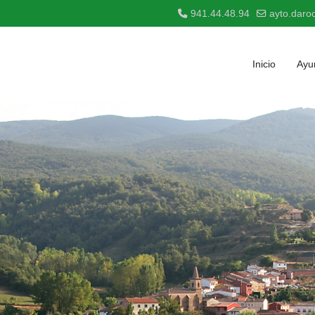
941.44.48.94
ayto.daro
Inicio
Ayu